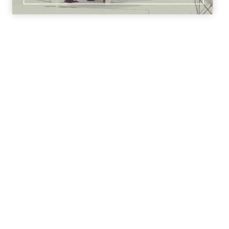
Booking / Anfragen
info@wolfgangfischermusic.de
T: 07432 / 130 45 45
M: 0176 / 21 53 02 12
Besuchen Sie auch
www.boundedblue.com